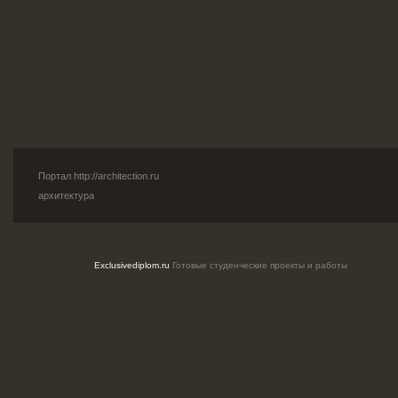
Портал
http://architection.ru
архитектура
Exclusivediplom.ru
Готовые студенческие проекты и работы