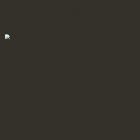
необычный дом с изогнутыми органиче
Оспрее (Флорида, США) специалистами
студии Sweet Sparkman. Уникальные фо