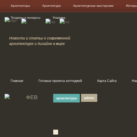
Архитекторы
Архитектура
Архитектурные мастерские
Интерь
Тендеры и конкурсы
Упаковка
Новости и статьи о современной
архитектуре и дизайне в мире
Главная
Готовые проекты коттеджей
Карта Сайта
На
ФЕВ
admin
архитектура
1
Проект жилого дом
Guest House
Архитектурное бюро Casey Key Gu