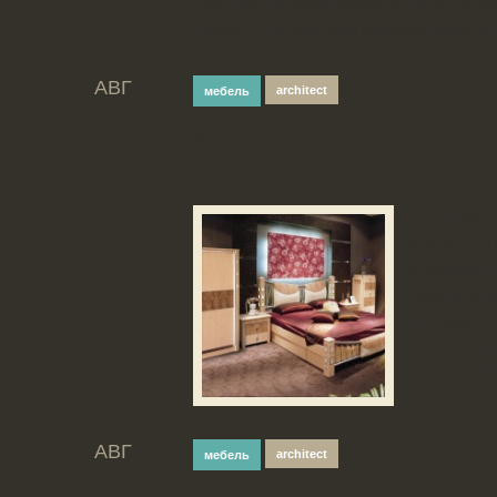
просторных помещениях из пеналов м
стенки. Стандартные размеры пенала –
АВГ
architect
мебель
27
Многообразие спа
гарнитуров.
В современ
особенно в
со склада, 
гарнитуры и
произведен
всего покуп
сделанные..
АВГ
architect
мебель