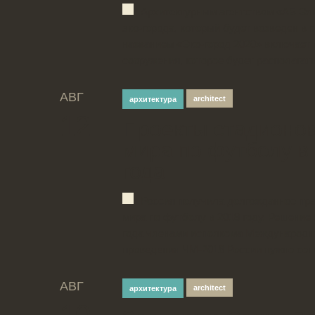
Архитектурным агентством «АБ Эли
эко-города, который будет возведен в 
названием «Эко-город 2020» включает 
сооружения, которое будет располагать
АВГ
architect
архитектура
12
Проекты стадионо
мира по футболу в
года
Россия получила долгожданное пра
мира по футболу в 2018 году. Решение
года членами исполкома Международн
проведения ЧМ-2018 России нужно сотв
АВГ
architect
архитектура