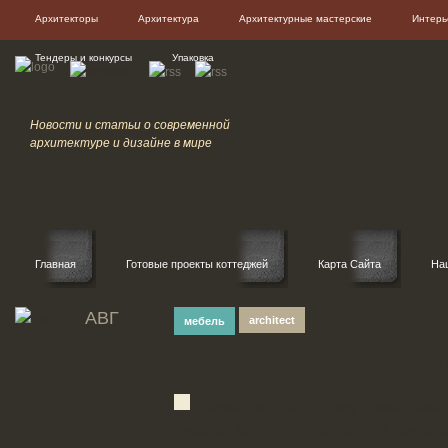
Архитекторы
Архитектура
Архитектурные мастерские
Интерь
Тендеры и конкурсы
Упаковка
Новости и статьи о современной
архитектуре и дизайне в мире
Главная
Готовые проекты коттеджей
Карта Сайта
На
АВГ
architect
мебель
30
Пеналы и шкафчик
Пенал, или по-другому узкий шкаф,
уместен как в большой ванной комнате