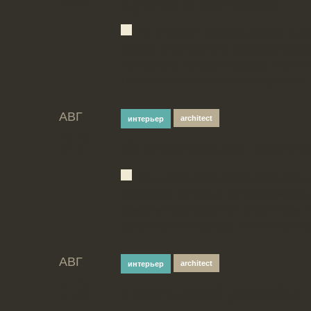
24
Кухня в деталях
Те, кто хотят обновить мебель и ин
путями: Можно купить отдельные модул
композицию, которая подойдет именно
Приобретение готового гарнитура, но в..
АВГ
architect
интерьер
22
Впечатления детст
Есть много идей, какой должна бы
принцессы. Интерьер детской комнаты
романтичным, ярким или энергичным. 
оформления интерьера. Большинство ро
АВГ
architect
интерьер
19
Гжельский дизайн