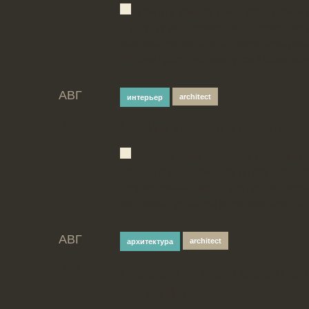
Почти в каждом доме можно найти 
шкатулку или сервиз сине-белого цвет
красивы, но чаще всего запрятаны дале
что они просто не впишутся в современ
АВГ
architect
интерьер
17
Близ ложа твоего
Оформление изголовья кровати тре
Большую роль при этом играет цвет. 
терракотовый цвет, то это придаст все
изголовью удобство и оригинальность..
АВГ
architect
архитектура
14
Проект эко-города 
Якутии