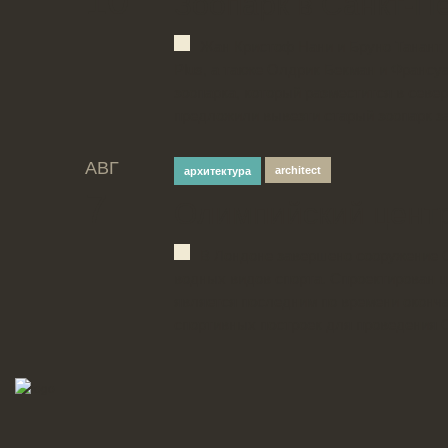
10
Зоопарк в Санкт-П
Жан Кристоф Нани и Бруно Танант
Plus, а также Олдрик Бекман и Франсуа
зоопарка, который разместится в севе
предложили вывезти старый зоопарк за
АВГ
architect
архитектура
7
Олимпийский цент
В Лондоне завершено сооружение 
водных видов спорта. Спроектирован ц
является последним по времени оконч
спортивных построек для проведения 