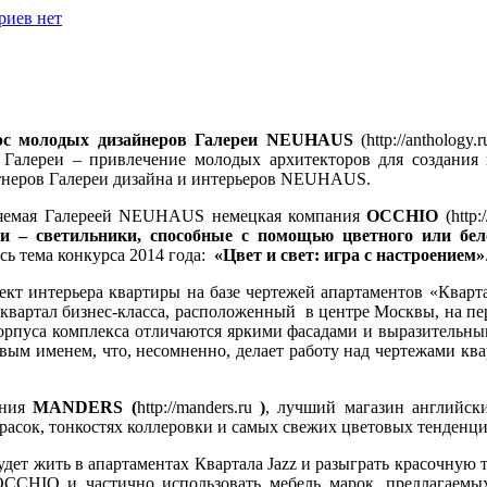
риев нет
рс молодых дизайнеров Галереи
NEUHAUS
(http://anthology
 Галереи – привлечение молодых архитекторов для создания 
ртнеров Галереи дизайна и интерьеров NEUHAUS.
авляемая Галереей NEUHAUS немецкая компания
OCCHIO
(http:
и – светильники, способные с помощью цветного или бел
сь тема конкурса 2014 года:
«Цвет и свет: игра с настроением»
оект интерьера квартиры на базе чертежей апартаментов «Квар
квартал бизнес-класса, расположенный в центре Москвы, на п
 корпуса комплекса отличаются яркими фасадами и выразител
вым именем, что, несомненно, делает работу над чертежами ква
ания
MANDERS
(
http://manders.ru
)
, лучший магазин английск
расок, тонкостях коллеровки и самых свежих цветовых тенденци
дет жить в апартаментах Квартала Jazz и разыграть красочную те
 OCCHIO и частично использовать мебель марок, предлагае