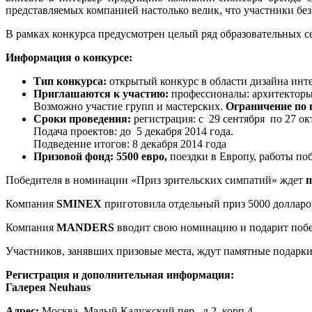
представляемых компанией настолько велик, что участники без
В рамках конкурса предусмотрен целый ряд образовательных с
Информация о конкурсе:
Тип конкурса:
открытый конкурс в области дизайна инт
Приглашаются к участию:
профессионалы: архитекторы
Возможно участие групп и мастерских.
Ограничение по в
Сроки проведения:
регистрация: с 29 сентября по 27 ок
Подача проектов: до 5 декабря 2014 года.
Подведение итогов: 8 декабря 2014 года
Призовой фонд:
5500 евро,
поездки в Европу, работы поб
Победителя в номинации «Приз зрительских симпатий» ждет
п
Компания
SMINEX
приготовила отдельный приз 5000 долларо
Компания
MANDERS
вводит свою номинацию и подарит побе
Участников, занявших призовые места, ждут памятные подарки
Регистрация и дополнительная информация:
Галерея Neuhaus
Адрес:
Москва, Малый Калужский пер., д.2, корп.4.