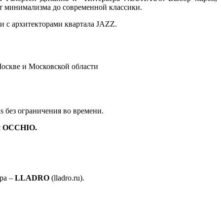
от минимализма до современной классики.
и с архитекторами квартала JAZZ.
оскве и Московской области
s без ограничения во времени.
и
OCCHIO
.
ра –
LLADRO
(lladro.ru).