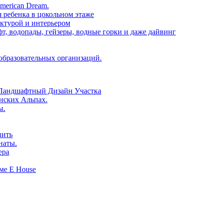
merican Dream.
 ребенка в цокольном этаже
ктурой и интерьером
т, водопады, гейзеры, водные горки и даже дайвинг
образовательных организаций.
Ландшафтный Дизайн Участка
янских Альпах.
ы.
нить
наты.
ера
ме E House