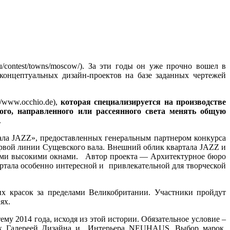
.ru/contest/towns/moscow/). За эти годы он уже прочно вошел в
концептуальных дизайн-проектов на базе заданных чертежей
//www.occhio.de),
к
оторая специализируется на производстве
ого, направленного или рассеянного света менять общую
.
тала JAZZ», предоставленных генеральным партнером конкурса
ервой линии Сущевского вала. Внешний облик квартала JAZZ и
ьными высокими окнами. Автор проекта — Архитектурное бюро
ртала особенно интересной и привлекательной для творческой
их красок за пределами Великобритании. Участники пройдут
ях.
му 2014 года, исходя из этой истории. Обязательное условие –
мых Галереей Дизайна и Интерьера NEUHAUS. Выбор марок,