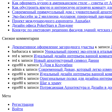
Как оформить кухню в американском стиле – советы от A
Как обустроить яркую и интересную игровую комнату для
Cовременный прямоугольный дом с удивительной архите
Эко-бассейн за 2 миллиона долларов: природный ландшаф
Проект международного аэропорта, Ашхабад
Дизайн офиса PokerStars в Лондоне
Конкурс по цветовому решению фасадов зданий детских 
Свежие комментарии
Декоративное оформление загородного участка
к записи
barbacuca
к записи
Уникальный проект эко-отеля в италь
red
к записи
Идеальный дизайн интерьера ванной комнат
red
к записи
Новый архитектурный символ Дании
egor80
к записи
V-Дом в Колумбии
admin
к записи
Современный Диван, который легко изме
egor80
к записи
Идеальный дизайн интерьера ванной ком
egor80
к записи
Оригинальные полки для дизайна интерь
egor80
к записи
Шаг к храму
egor80
к записи
Потрясающая Архитектура и Дизайн в до
Мета
Регистрация
Войти