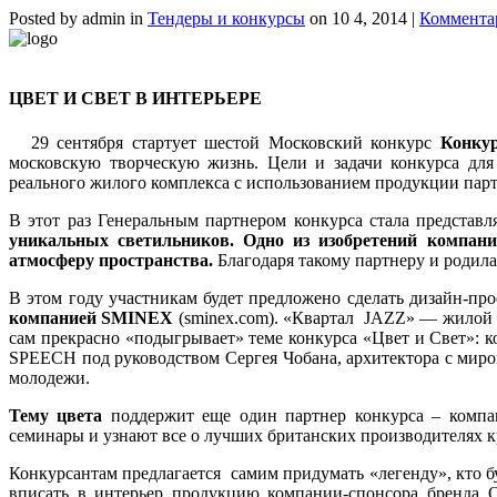
Posted by admin in
Тендеры и конкурсы
on 10 4, 2014 |
Коммента
ЦВЕТ И СВЕТ В ИНТЕРЬЕРЕ
29 сентября стартует шестой Московский конкурс
Конку
московскую творческую жизнь. Цели и задачи конкурса для
реального жилого комплекса с использованием продукции па
В этот раз Генеральным партнером конкурса стала предст
уникальных светильников. Одно из изобретений компани
атмосферу пространства.
Благодаря такому партнеру и родила
В этом году участникам будет предложено сделать дизайн-пр
компанией
SMINEX
(sminex.com). «Квартал JAZZ» — жилой 
сам прекрасно «подыгрывает» теме конкурса «Цвет и Свет»:
SPEECH под руководством Сергея Чобана, архитектора с миро
молодежи.
Тему цвета
поддержит еще один партнер конкурса – комп
семинары и узнают все о лучших британских производителях к
Конкурсантам предлагается самим придумать «легенду», кто бу
вписать в интерьер продукцию компании-спонсора бренда