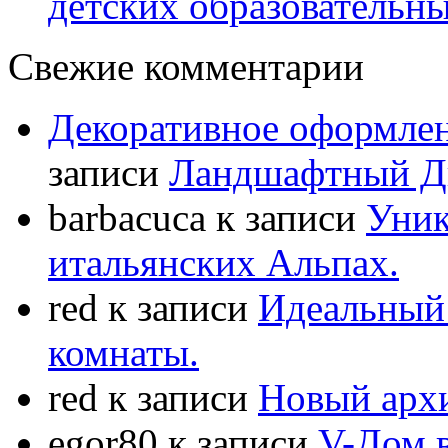
детских образовательны
Свежие комментарии
Декоративное оформлен
записи
Ландшафтный Ди
barbacuca
к записи
Уник
итальянских Альпах.
red
к записи
Идеальный 
комнаты.
red
к записи
Новый арх
egor80
к записи
V-Дом 