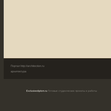
Портал
http://architection.ru
архитектура
Exclusivediplom.ru
Готовые студенческие проекты и работы