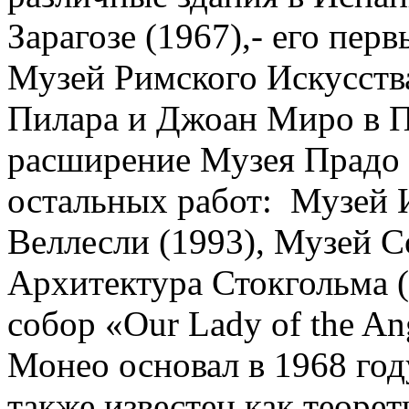
Зарагозе (1967),- его пе
Музей Римского Искусств
Пилара и Джоан Миро в П
расширение Музея Прадо 
остальных работ: Музей 
Веллесли (1993), Музей С
Архитектура Стокгольма (
собор «Our Lady of the An
Монео основал в 1968 год
также известен как теорет