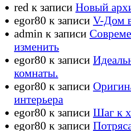
red
к записи
Новый арх
egor80
к записи
V-Дом 
admin
к записи
Совреме
изменить
egor80
к записи
Идеаль
комнаты.
egor80
к записи
Оригин
интерьера
egor80
к записи
Шаг к 
egor80
к записи
Потряс