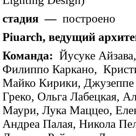
стадия —
построено
Piuarch, ведущий архит
Команда:
Йусуке Айзава,
Филиппо Каркано, Кристи
Майко Кирики, Джузеппе
Греко, Ольга Лабецкая, А
Маури, Лука Маццео, Еле
Андреа Палая, Никола Пел