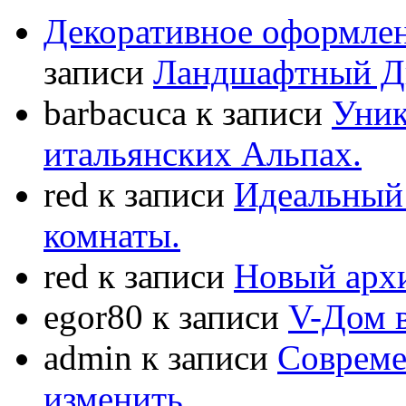
Декоративное оформлен
записи
Ландшафтный Ди
barbacuca
к записи
Уник
итальянских Альпах.
red
к записи
Идеальный 
комнаты.
red
к записи
Новый арх
egor80
к записи
V-Дом 
admin
к записи
Совреме
изменить