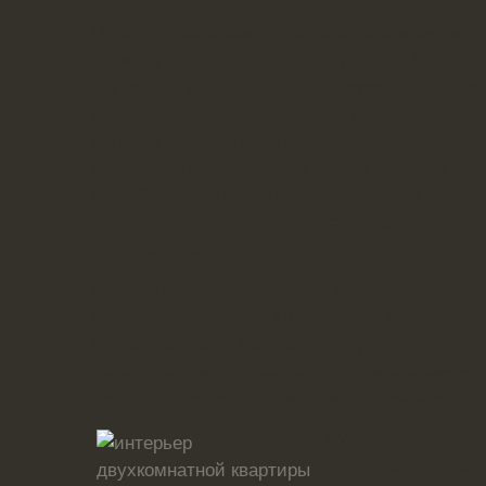
Перед дизайнерами стояла задача изменить 
этом функционал. Гостиную решено было объ
эту комнату центральной. В оформлении ее 
использовались черно-белые дизайнерские о
которые добавили интерьеру особый колорит
придает авторский проем, изгиб которого пл
мягкой подсветки потолка. Этот прием позво
ощущение парящего потолка, одновременно 
пространство.
Остальные детали комнаты гармонично допол
напольное покрытие «Дуб Уэльс» привносит 
благодаря своей богатой текстуре, шторы до
окна в данном случае являются «багетами» 
окон на Университет им. Ломоносова и роско
«Мы намеренно ув
того, чтобы их во