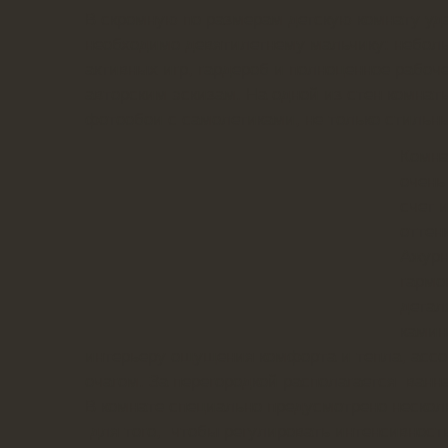
В скромную по размерам детскую комнату уда
необходимо девятилетнему мальчику: небол
активных игр, гардероб и полноценное рабоч
авторским эскизам. На одной из стен комнат
фотообои с самолетиками, не только стильны
Комна
очень
счет 
оттен
Ажурн
гармо
детал
камин
интерьеру ощущения комфорта и тепла, асс
очагом. За перегородкой располагается ванн
В комнате специально предусмотрено нескол
для того, чтобы регулировать интенсивность