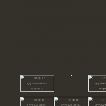
создавая как спокойную, романтичную так и
пробуждающую атмосферу
Эффекта объемного пространства в достаточ
достичь за счет использования нескольких 
декорирован зеркалами, а в стену напротив 
которые добавляют воздуха и легкости закры
пространству. Нотку художественности прив
расположенных относительно двери в спальн
использованием бумажных обоев BorasTapete
Таким образом, весь дизайн пространства, к
связан единым стилевым решением.