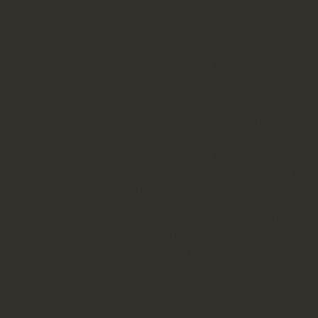
текстура подчерки
соприкосновении с
архитектор проект
Миниатюрная кухн
вместительной. Р
полочек кухонного
вместить всю нео
посуду. Небольша
разделяет простра
добавление в инт
нотки нежности и изысканности.
Отклик интерьера кухни можно увидеть и в п
комнате хозяйки – это любимые нежно-кремо
декоративных панно из керамогранита Naxos,
материала столешницы из кореана по цвето
наполнению. Уникальность пространства ван
желанное хозяйкой окно.