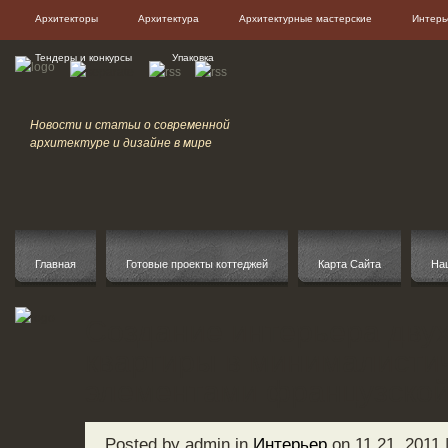
Архитекторы
Архитектура
Архитектурные мастерские
Интерь
Тендеры и конкурсы
Упаковка
Новости и статьи о современной
архитектуре и дизайне в мире
Главная
Готовые проекты коттеджей
Карта Сайта
На
Создание интерьера дву
квартиры в минималисти
элементами французской
Posted by admin in
Интерьер
on 11 21, 2011 