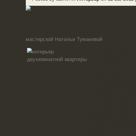
Представляем вам интерьер квартиры выпо
мастерской Натальи Тумановой
:
Основным пожелан
было создание на
достаточного прос
человек: мамы, с
хотелось иметь с
помимо этого дол
достаточно места
гостиной и кухни.
хотелось, чтобы в
разместить мален
спроектировать п
комнату.