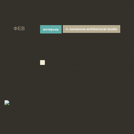
в серых тонах, при входе в которую не ощущ
уныния. Однако свет в конце тоннеля...
ФЕВ
n. tumanova architectural studio
интерьер
10
Современный минима
элементами французс
Архитектурная мастерская Натальи Тум
покупающих новые квартиры, лишь немноги
оформлении интерьера к профессионалам. О
чтобы окружающее его пространство...