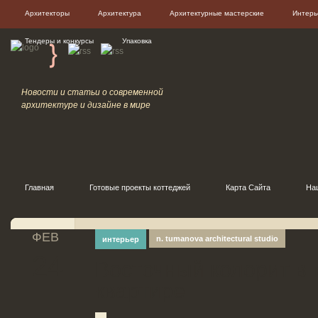
Архитекторы
Архитектура
Архитектурные мастерские
Интерь
Тендеры и конкурсы
Упаковка
Новости и статьи о современной
архитектуре и дизайне в мире
Главная
Готовые проекты коттеджей
Карта Сайта
На
ФЕВ
n. tumanova architectural studio
интерьер
24
Восточный колорит в 
квартире