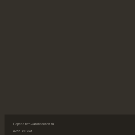
Портал
http://architection.ru
архитектура