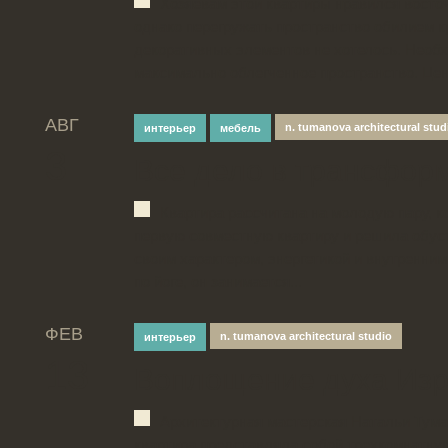
Хозяевам этой квартиры нравился восто
однако перегружать пространство обилием к
декоративных элементов не хотелось. Необ
максимально облегченное пространство. Цен
АВГ
n. tumanova architectural stud
интерьер
мебель
3
Все дело в трансфор
Квартира рассчитана на молодую пару, к
первую совместную квартиру и решила обуст
своим характером, энергетикой и внутренним
по йоге, он занимается...
ФЕВ
n. tumanova architectural studio
интерьер
13
Воплощение духа Из
Архитектурная мастерская Натальи Тум
квартира представляла собой трехкомнатну